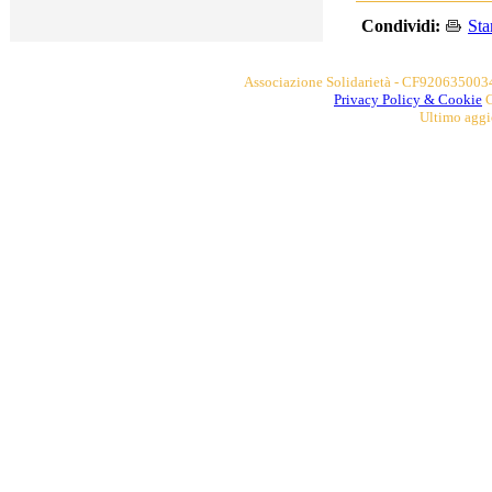
Condividi:
St
Associazione Solidarietà - CF9206350034
​​Privacy Policy
& Cookie
C
Ultimo agg