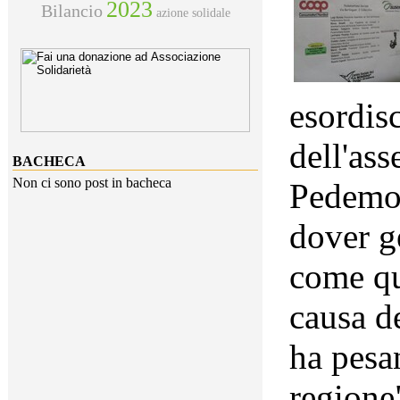
2023
Bilancio
azione solidale
esordis
dell'ass
BACHECA
Non ci sono post in bacheca
Pedemon
dover g
come qu
causa d
ha pesa
regione