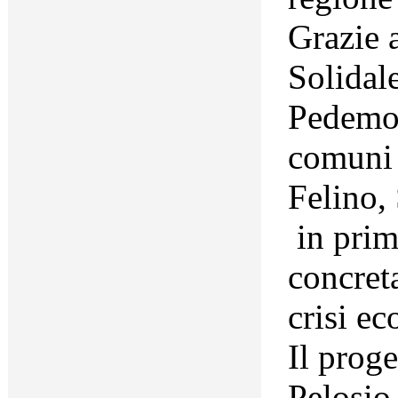
Grazie 
Solidale
Pedemon
comuni 
Felino,
in prima
concret
crisi e
Il proge
Pelosio,