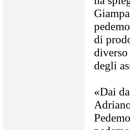
ha spieg
Giampao
pedemon
di prod
diverso
degli as
«Dai dat
Adriano
Pedemon