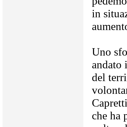
pedemon
in situa
aument
Uno sfo
andato 
del terr
volonta
Capretti
che ha 