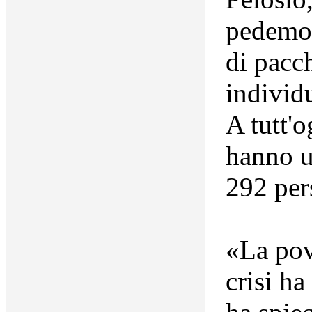
pedemon
di pacc
individu
A tutt'o
hanno ut
292 per
«La pove
crisi h